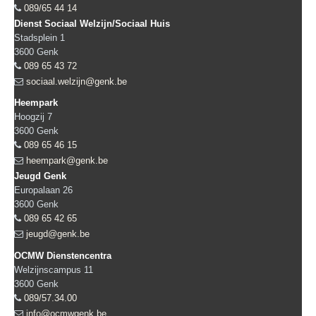
089/65 44 14
Dienst Sociaal Welzijn/Sociaal Huis
Stadsplein 1
3600
Genk
089 65 43 72
sociaal.welzijn@genk.be
Heempark
Hoogzij 7
3600
Genk
089 65 46 15
heempark@genk.be
Jeugd Genk
Europalaan 26
3600
Genk
089 65 42 65
jeugd@genk.be
OCMW Dienstencentra
Welzijnscampus 11
3600
Genk
089/57.34.00
info@ocmwgenk.be