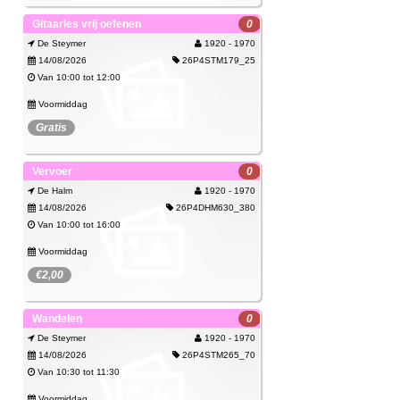
Gitaarles vrij oefenen
0
Bekijk
De Steymer
1920 - 1970
14/08/2026
26P4STM179_25
Van 10:00 tot 12:00
Voormiddag
Gratis
Spijtig, deze activiteit kan je niet meer
Gitaarles/samen genieten van muziek maken
Vervoer
0
boeken.
De Halm
1920 - 1970
Bekijk
14/08/2026
26P4DHM630_380
Van 10:00 tot 16:00
Voormiddag
€2,00
Spijtig, deze activiteit kan je niet meer
14/08/2026
Wandelen
0
boeken.
De Steymer
1920 - 1970
Bekijk
14/08/2026
26P4STM265_70
Van 10:30 tot 11:30
Voormiddag