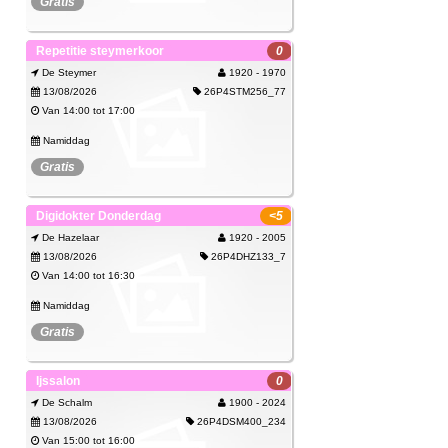
Gratis
Repetitie steymerkoor
0
Bekijk
De Steymer
1920 - 1970
13/08/2026
26P4STM256_77
Van 14:00 tot 17:00
Namiddag
Gratis
Spijtig, deze activiteit kan je niet meer
Samen zingen en oefenen om op te treden met het
Digidokter Donderdag
<5
boeken.
koor
De Hazelaar
1920 - 2005
Bekijk
13/08/2026
26P4DHZ133_7
Van 14:00 tot 16:30
Namiddag
Gratis
Haast je! Er zijn nog maar enkele plaatsen
hulp bij pc of gsm problemen
Ijssalon
0
over.
De Schalm
1900 - 2024
Inschrijven
13/08/2026
26P4DSM400_234
Van 15:00 tot 16:00