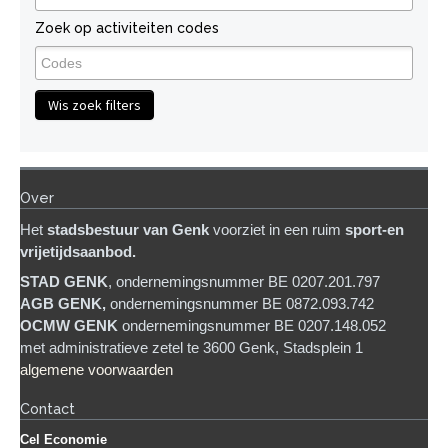
Zoek op activiteiten codes
Wis zoek filters
Over
Het
stadsb
estuur van Genk
voorziet in een ruim
sport-en
vrijetijdsaanbod.
STAD GENK
, ondernemingsnummer BE 0207.201.797
AGB GENK,
ondernemingsnummer BE 0872.093.742
OCMW GENK
ondernemingsnummer BE 0207.148.052
met administratieve zetel te 3600 Genk, Stadsplein 1
algemene voorwaarden
Contact
Cel Economie