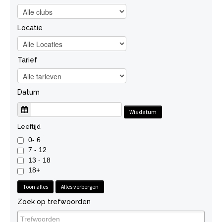
Locatie
Tarief
Datum
Wis datum
Leeftijd
0- 6
7 - 12
13 - 18
18+
Toon alles
Alles verbergen
Zoek op trefwoorden