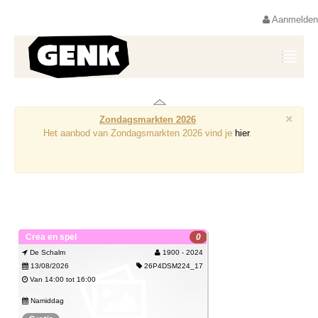
Aanmelden
×
Zondagsmarkten 2026
Het aanbod van Zondagsmarkten 2026 vind je
hier
.
Crea en spel
0
De Schalm
1900 - 2024
13/08/2026
26P4DSM224_17
Van 14:00 tot 16:00
Namiddag