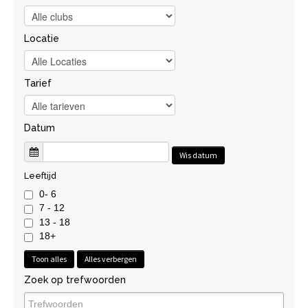
Locatie
Tarief
Datum
Wis datum
Leeftijd
0- 6
7 - 12
13 - 18
18+
Toon alles
Alles verbergen
Zoek op trefwoorden