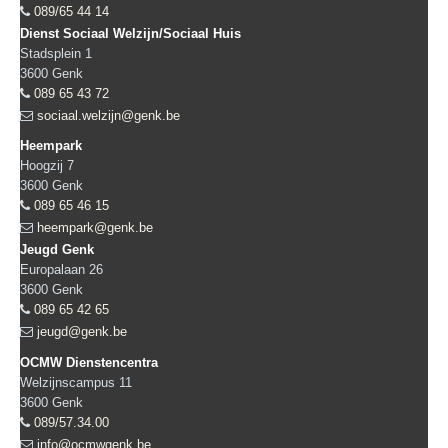
089/65 44 14
Dienst Sociaal Welzijn/Sociaal Huis
Stadsplein 1
3600
Genk
089 65 43 72
sociaal.welzijn@genk.be
Heempark
Hoogzij 7
3600
Genk
089 65 46 15
heempark@genk.be
Jeugd Genk
Europalaan 26
3600
Genk
089 65 42 65
jeugd@genk.be
OCMW Dienstencentra
Welzijnscampus 11
3600
Genk
089/57.34.00
info@ocmwgenk.be