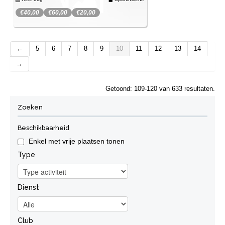
€40,00
€60,00
€20,00
Spijtig, deze activiteit kan je niet meer
SportinGenk Park
boeken.
←
5
6
7
8
9
10
11
12
13
14
Wachtlijst
Je kan je wel inschrijven op de wachtlijst.
→
Getoond: 109-120 van 633 resultaten.
Zoeken
Beschikbaarheid
Enkel met vrije plaatsen tonen
Type
Dienst
Club