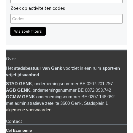
Zoek op activiteiten codes
Wis zoek filters
Over
Het
stadsb
estuur van Genk
voorziet in een ruim
sport-en
vrijetijdsaanbod.
STAD GENK
, ondernemingsnummer BE 0207.201.797
AGB GENK,
ondernemingsnummer BE 0872.093.742
OCMW GENK
ondernemingsnummer BE 0207.148.052
met administratieve zetel te 3600 Genk, Stadsplein 1
algemene voorwaarden
Contact
Cel Economie