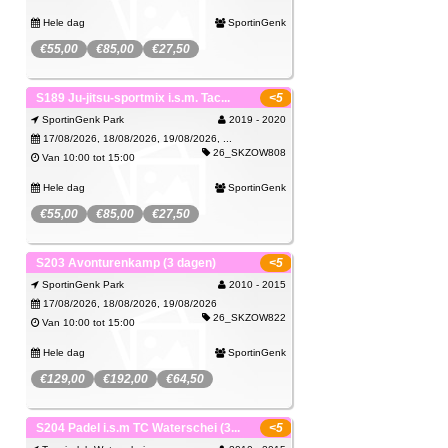
Hele dag
SportinGenk
€55,00
€85,00
€27,50
Spijtig, deze activiteit kan je niet meer
SportinGenk Park
S189 Ju-jitsu-sportmix i.s.m. Tac...
<5
boeken.
SportinGenk Park
2019 - 2020
Wachtlijst
Je kan je wel inschrijven op de wachtlijst.
17/08/2026, 18/08/2026, 19/08/2026, ...
26_SKZOW808
Van 10:00 tot 15:00
Hele dag
SportinGenk
€55,00
€85,00
€27,50
Haast je! Er zijn nog maar enkele plaatsen
SportinGenk Park
S203 Avonturenkamp (3 dagen)
<5
over.
SportinGenk Park
2010 - 2015
Inschrijven
17/08/2026, 18/08/2026, 19/08/2026
26_SKZOW822
Van 10:00 tot 15:00
Hele dag
SportinGenk
€129,00
€192,00
€64,50
Haast je! Er zijn nog maar enkele plaatsen
SportinGenk Park
S204 Padel i.s.m TC Waterschei (3...
<5
over.