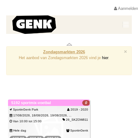
Aanmelden
×
Zondagsmarkten 2026
Het aanbod van Zondagsmarkten 2026 vind je
hier
.
S192 sportmix-voetbal
0
SportinGenk Park
2019 - 2020
17/08/2026, 18/08/2026, 19/08/2026, ...
26_SKZOW811
Van 10:00 tot 15:00
Hele dag
SportinGenk