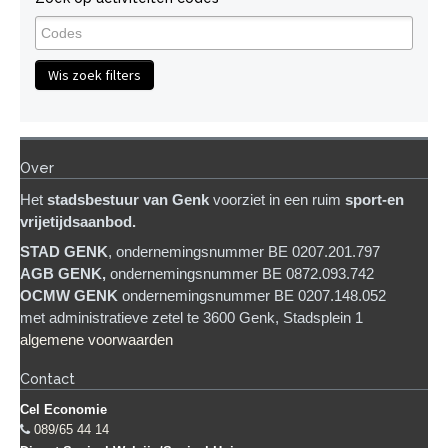
Wis zoek filters
Over
Het
stadsb
estuur van Genk
voorziet in een ruim
sport-en
vrijetijdsaanbod.
STAD GENK
, ondernemingsnummer BE 0207.201.797
AGB GENK,
ondernemingsnummer BE 0872.093.742
OCMW GENK
ondernemingsnummer BE 0207.148.052
met administratieve zetel te 3600 Genk, Stadsplein 1
algemene voorwaarden
Contact
Cel Economie
089/65 44 14