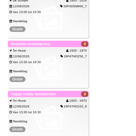
De Schalm
1900 - 2024
Inschrijven
12/08/2026
26P4DSM400_7
Van 13:00 tot 16:30
Namiddag
Gratis
Repetitie muziekgroep
0
Bekijk
Ter Hooie
1920 - 1970
12/08/2026
26P4THO256_7
Van 13:30 tot 16:30
Namiddag
Gratis
Spijtig, deze activiteit kan je niet meer
Happy hobby handwerken
0
Bekijk
boeken.
Ter Hooie
1920 - 1970
12/08/2026
26P4THO220_9
Van 13:30 tot 16:30
Namiddag
Gratis