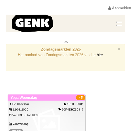
Aanmelden
×
Zondagsmarkten 2026
Het aanbod van Zondagsmarkten 2026 vind je
hier
.
Yoga Woensdag
<5
De Hazelaar
1920 - 2005
12/08/2026
26P4DHZ168_7
Van 09:30 tot 10:30
Voormiddag