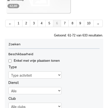
€2,00
Haast je! Er zijn nog maar enkele plaatsen
collectief vervoer
over.
←
1
2
3
4
5
6
7
8
9
10
→
Inschrijven
Getoond: 61-72 van 633 resultaten.
Zoeken
Beschikbaarheid
Enkel met vrije plaatsen tonen
Type
Dienst
Club