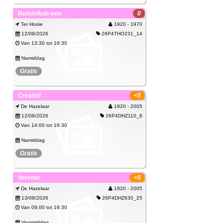
Spijtig, deze activiteit kan je niet meer
Rummikub woe
0
Bekijk
boeken.
Ter Hooie
1920 - 1970
12/08/2026
26P4THO231_14
Van 13:30 tot 16:30
Namiddag
Gratis
Spijtig, deze activiteit kan je niet meer
Creatief
<5
Bekijk
boeken.
De Hazelaar
1920 - 2005
12/08/2026
26P4DHZ110_8
Van 14:00 tot 16:30
Namiddag
Gratis
Haast je! Er zijn nog maar enkele plaatsen
haken - breien - knutselen
Vervoer
<5
over.
De Hazelaar
1920 - 2005
Inschrijven
13/08/2026
26P4DHZ630_25
Van 09:00 tot 16:30
Voormiddag