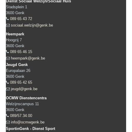
Dienst Sociaal Welzijn/Sociaal Huis
Stadsplein 1
3600
Genk
089 65 43 72
sociaal.welzijn@genk.be
Heempark
Hoogzij 7
3600
Genk
089 65 46 15
heempark@genk.be
Jeugd Genk
Europalaan 26
3600
Genk
089 65 42 65
jeugd@genk.be
OCMW Dienstencentra
Welzijnscampus 11
3600
Genk
089/57.34.00
info@ocmwgenk.be
SportinGenk - Dienst Sport