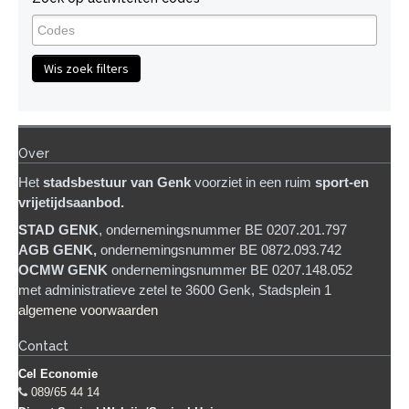
Wis zoek filters
Over
Het
stadsb
estuur van Genk
voorziet in een ruim
sport-en
vrijetijdsaanbod.
STAD GENK
, ondernemingsnummer BE 0207.201.797
AGB GENK,
ondernemingsnummer BE 0872.093.742
OCMW GENK
ondernemingsnummer BE 0207.148.052
met administratieve zetel te 3600 Genk, Stadsplein 1
algemene voorwaarden
Contact
Cel Economie
089/65 44 14