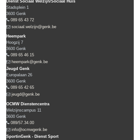
Dienst Sociaal Welzijn/Sociaal Huis
Stadsplein 1
3600
Genk
089 65 43 72
sociaal.welzijn@genk.be
Heempark
Hoogzij 7
3600
Genk
089 65 46 15
heempark@genk.be
Jeugd Genk
Europalaan 26
3600
Genk
089 65 42 65
jeugd@genk.be
OCMW Dienstencentra
Welzijnscampus 11
3600
Genk
089/57.34.00
info@ocmwgenk.be
SportinGenk - Dienst Sport