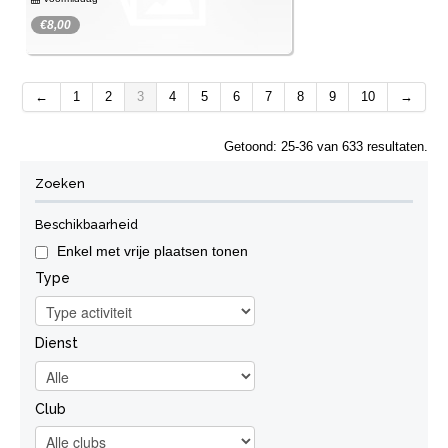
€8,00
Haast je! Er zijn nog maar enkele plaatsen
samen koken - groenten snijden
over.
←
1
2
3
4
5
6
7
8
9
10
→
Inschrijven
Getoond: 25-36 van 633 resultaten.
Zoeken
Beschikbaarheid
Enkel met vrije plaatsen tonen
Type
Dienst
Club