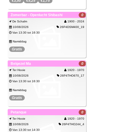
€3,50
€5,25
€1,75
Meer info over Grabbel & Co:
Zomerbar - Openlucht Shibashi
0
https://www.jeugdgenk.be/grabbelenco
De Schalm
1900 - 2024
10/08/2026
26P4DSM400_19
THEMA = DE RUIMTE
Van 13:30 tot 16:30
Inschrijvingsprijs is inclusief drankje en vieruurtje.
Namiddag
Opvang nodig vóó
...
Gratis
Lees meer
Inschrijven
Spijtig, deze activiteit kan je niet meer
Belgezel Ma
0
Bekijk
boeken.
Ter Hooie
1920 - 1970
10/08/2026
26P4THO670_17
Van 13:30 tot 16:30
Namiddag
Gratis
Spijtig, deze activiteit kan je niet meer
Petanque
0
Bekijk
boeken.
Ter Hooie
1920 - 1970
10/08/2026
26P4THO244_4
Van 13:30 tot 14:30