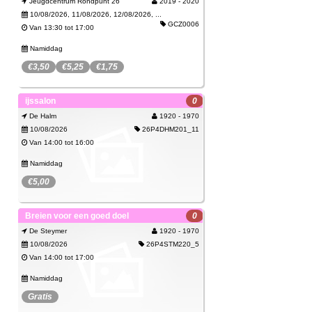
Jeugdcentrum Rondpunt 26
2019 - 2020
10/08/2026, 11/08/2026, 12/08/2026, ...
GCZ0006
Van 13:30 tot 17:00
Namiddag
€3,50
€5,25
€1,75
Meer info over Grabbel & Co:
ijssalon
0
https://www.jeugdgenk.be/grabbelenco
De Halm
1920 - 1970
10/08/2026
26P4DHM201_11
THEMA = DE RUIMTE
Van 14:00 tot 16:00
Inschrijvingsprijs is inclusief drankje en vieruurtje.
Namiddag
Opvang nodig
...
€5,00
Lees meer
Inschrijven
Spijtig, deze activiteit kan je niet meer
10/08/2026
Breien voor een goed doel
0
boeken.
De Steymer
1920 - 1970
Bekijk
10/08/2026
26P4STM220_5
Van 14:00 tot 17:00
Namiddag
Gratis