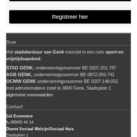
Registreer hier
Over
Het
stadsb
estuur van Genk
voorziet in een ruim
sport-en
vrijetijdsaanbod.
STAD GENK
, ondernemingsnummer BE 0207.201.797
AGB GENK,
ondernemingsnummer BE 0872.093.742
OCMW GENK
ondernemingsnummer BE 0207.148.052
met administratieve zetel te 3600 Genk, Stadsplein 1
algemene voorwaarden
Contact
Cel Economie
089/65 44 14
Dienst Sociaal Welzijn/Sociaal Huis
Stadsplein 1