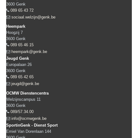
3600
Genk
089 65 43 72
sociaal.welzijn@genk.be
Heempark
Hoogzij 7
3600
Genk
089 65 46 15
heempark@genk.be
Jeugd Genk
Europalaan 26
3600
Genk
089 65 42 65
jeugd@genk.be
OCMW Dienstencentra
Welzijnscampus 11
3600
Genk
089/57.34.00
info@ocmwgenk.be
SportinGenk - Dienst Sport
Emiel Van Dorenlaan 144
3600
Genk