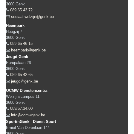
3600
Genk
089 65 43 72
sociaal.welzijn@genk.be
Heempark
Hoogzij 7
3600
Genk
089 65 46 15
heempark@genk.be
Jeugd Genk
Europalaan 26
3600
Genk
089 65 42 65
jeugd@genk.be
OCMW Dienstencentra
Welzijnscampus 11
3600
Genk
089/57.34.00
info@ocmwgenk.be
SportinGenk - Dienst Sport
Emiel Van Dorenlaan 144
3600
Genk