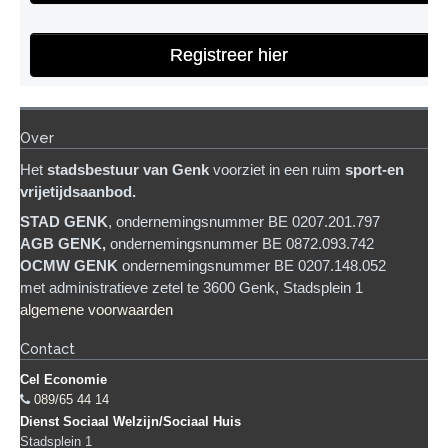
Registreer hier
Over
Het
stadsb
estuur van Genk
voorziet in een ruim
sport-en
vrijetijdsaanbod.
STAD GENK
, ondernemingsnummer BE 0207.201.797
AGB GENK,
ondernemingsnummer BE 0872.093.742
OCMW GENK
ondernemingsnummer BE 0207.148.052
met administratieve zetel te 3600 Genk, Stadsplein 1
algemene voorwaarden
Contact
Cel Economie
089/65 44 14
Dienst Sociaal Welzijn/Sociaal Huis
Stadsplein 1