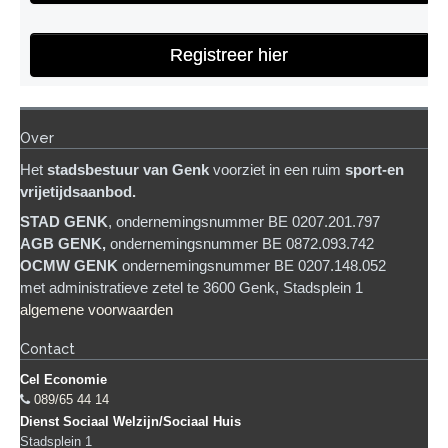
Registreer hier
Over
Het
stadsb
estuur van Genk
voorziet in een ruim
sport-en
vrijetijdsaanbod.
STAD GENK
, ondernemingsnummer BE 0207.201.797
AGB GENK,
ondernemingsnummer BE 0872.093.742
OCMW GENK
ondernemingsnummer BE 0207.148.052
met administratieve zetel te 3600 Genk, Stadsplein 1
algemene voorwaarden
Contact
Cel Economie
089/65 44 14
Dienst Sociaal Welzijn/Sociaal Huis
Stadsplein 1