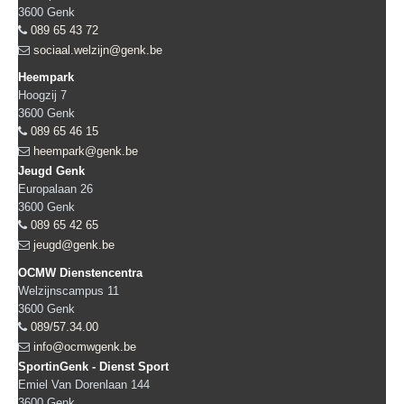
3600
Genk
089 65 43 72
sociaal.welzijn@genk.be
Heempark
Hoogzij 7
3600
Genk
089 65 46 15
heempark@genk.be
Jeugd Genk
Europalaan 26
3600
Genk
089 65 42 65
jeugd@genk.be
OCMW Dienstencentra
Welzijnscampus 11
3600
Genk
089/57.34.00
info@ocmwgenk.be
SportinGenk - Dienst Sport
Emiel Van Dorenlaan 144
3600
Genk