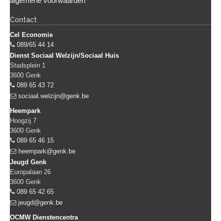
algemene voorwaarden
Contact
Cel Economie
089/65 44 14
Dienst Sociaal Welzijn/Sociaal Huis
Stadsplein 1
3600
Genk
089 65 43 72
sociaal.welzijn@genk.be
Heempark
Hoogzij 7
3600
Genk
089 65 46 15
heempark@genk.be
Jeugd Genk
Europalaan 26
3600
Genk
089 65 42 65
jeugd@genk.be
OCMW Dienstencentra