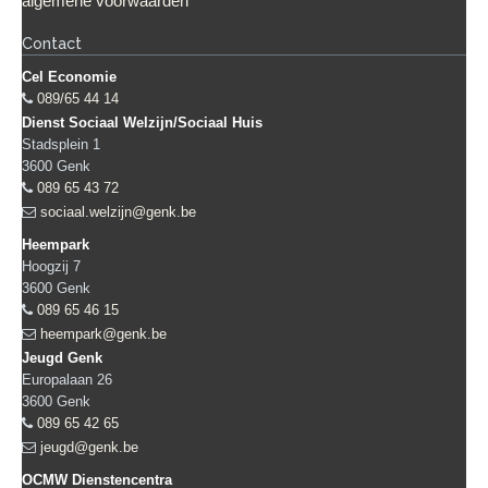
algemene voorwaarden
Contact
Cel Economie
089/65 44 14
Dienst Sociaal Welzijn/Sociaal Huis
Stadsplein 1
3600
Genk
089 65 43 72
sociaal.welzijn@genk.be
Heempark
Hoogzij 7
3600
Genk
089 65 46 15
heempark@genk.be
Jeugd Genk
Europalaan 26
3600
Genk
089 65 42 65
jeugd@genk.be
OCMW Dienstencentra