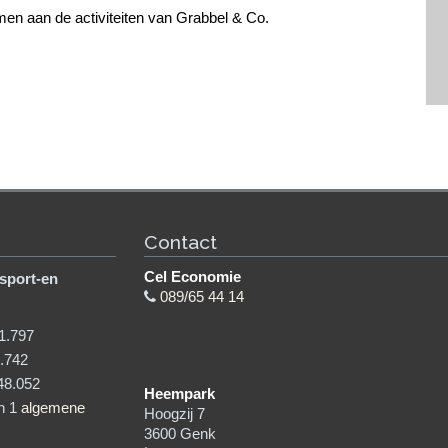
emen aan de activiteiten van Grabbel & Co.
Contact
Cel Economie
sport-en
089/65 44 14
1.797
.742
48.052
Heempark
in 1
algemene
Hoogzij 7
3600
Genk