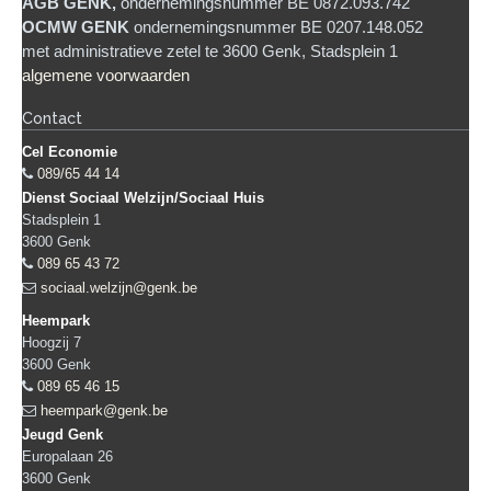
AGB GENK,
ondernemingsnummer BE 0872.093.742
OCMW GENK
ondernemingsnummer BE 0207.148.052
met administratieve zetel te 3600 Genk, Stadsplein 1
algemene voorwaarden
Contact
Cel Economie
089/65 44 14
Dienst Sociaal Welzijn/Sociaal Huis
Stadsplein 1
3600
Genk
089 65 43 72
sociaal.welzijn@genk.be
Heempark
Hoogzij 7
3600
Genk
089 65 46 15
heempark@genk.be
Jeugd Genk
Europalaan 26
3600
Genk