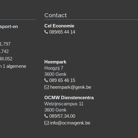
Contact
Cel Economie
sport-en
089/65 44 14
1.797
.742
48.052
Heempark
in 1
algemene
Hoogzij 7
3600
Genk
089 65 46 15
heempark@genk.be
OCMW Dienstencentra
Welzijnscampus 11
3600
Genk
089/57.34.00
info@ocmwgenk.be