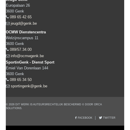
Europalaan 26
3600
Genk
089 65 42 65
jeugd@genk.be
OCMW Dienstencentra
Welzijnscampus 11
3600
Genk
089/57.34.00
info@ocmwgenk.be
SportinGenk - Dienst Sport
Emiel Van Dorenlaan 144
3600
Genk
089 65 34 50
sportingenk@genk.be
© 2026 DIT WERK IS AUTEURSRECHTELIJK BESCHERMD © DOOR ORCA
SOLUTIONS.
FACEBOOK
TWITTER