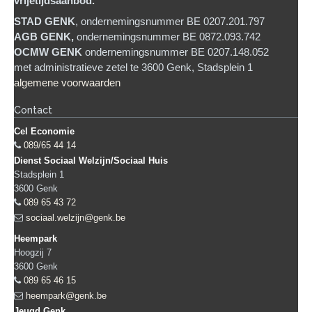
vrijetijdsaanbod.
STAD GENK
, ondernemingsnummer BE 0207.201.797
AGB GENK,
ondernemingsnummer BE 0872.093.742
OCMW GENK
ondernemingsnummer BE 0207.148.052
met administratieve zetel te 3600 Genk, Stadsplein 1
algemene voorwaarden
Contact
Cel Economie
089/65 44 14
Dienst Sociaal Welzijn/Sociaal Huis
Stadsplein 1
3600
Genk
089 65 43 72
sociaal.welzijn@genk.be
Heempark
Hoogzij 7
3600
Genk
089 65 46 15
heempark@genk.be
Jeugd Genk