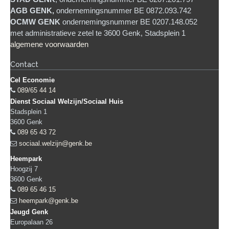
AGB GENK,
ondernemingsnummer BE 0872.093.742
OCMW GENK
ondernemingsnummer BE 0207.148.052
met administratieve zetel te 3600 Genk, Stadsplein 1
algemene voorwaarden
Contact
Cel Economie
089/65 44 14
Dienst Sociaal Welzijn/Sociaal Huis
Stadsplein 1
3600
Genk
089 65 43 72
sociaal.welzijn@genk.be
Heempark
Hoogzij 7
3600
Genk
089 65 46 15
heempark@genk.be
Jeugd Genk
Europalaan 26