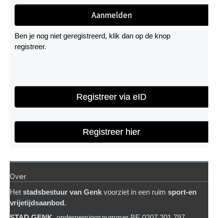
Ben je nog niet geregistreerd, klik dan op de knop
registreer.
Registreer via eID
Registreer hier
Over
Het
stadsb
estuur van Genk
voorziet in een ruim
sport-en
vrijetijdsaanbod.
STAD GENK
, ondernemingsnummer BE 0207.201.797