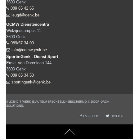
3600
Genk
089 65 42 65
jeugd@genk.be
OCMW Dienstencentra
Welzijnscampus 11
3600
Genk
089/57.34.00
info@ocmwgenk.be
SportinGenk - Dienst Sport
Emiel Van Dorenlaan 144
3600
Genk
089 65 34 50
sportingenk@genk.be
© 2026 DIT WERK IS AUTEURSRECHTELIJK BESCHERMD © DOOR ORCA
SOLUTIONS.
FACEBOOK
TWITTER