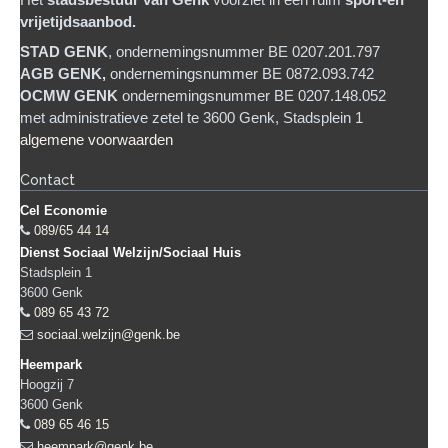
Het
stadsb
estuur van Genk
voorziet in een ruim
sport-en
vrijetijdsaanbod.
STAD GENK
, ondernemingsnummer BE 0207.201.797
AGB GENK,
ondernemingsnummer BE 0872.093.742
OCMW GENK
ondernemingsnummer BE 0207.148.052
met administratieve zetel te 3600 Genk, Stadsplein 1
algemene voorwaarden
Contact
Cel Economie
089/65 44 14
Dienst Sociaal Welzijn/Sociaal Huis
Stadsplein 1
3600
Genk
089 65 43 72
sociaal.welzijn@genk.be
Heempark
Hoogzij 7
3600
Genk
089 65 46 15
heempark@genk.be