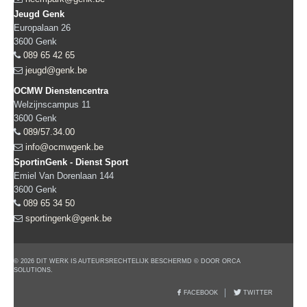
Jeugd Genk
Europalaan 26
3600
Genk
089 65 42 65
jeugd@genk.be
OCMW Dienstencentra
Welzijnscampus 11
3600
Genk
089/57.34.00
info@ocmwgenk.be
SportinGenk - Dienst Sport
Emiel Van Dorenlaan 144
3600
Genk
089 65 34 50
sportingenk@genk.be
© 2026 DIT WERK IS AUTEURSRECHTELIJK BESCHERMD © DOOR ORCA
SOLUTIONS.
FACEBOOK
TWITTER