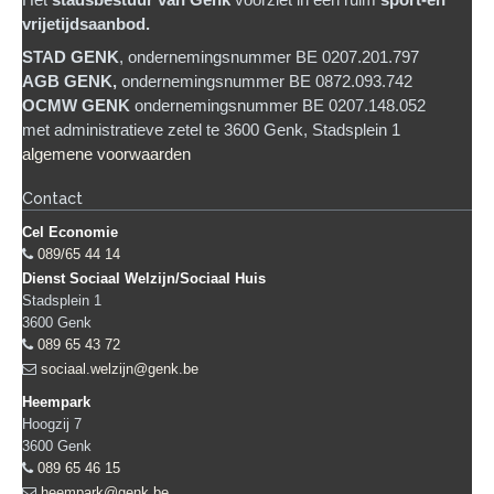
Het
stadsb
estuur van Genk
voorziet in een ruim
sport-en
vrijetijdsaanbod.
STAD GENK
, ondernemingsnummer BE 0207.201.797
AGB GENK,
ondernemingsnummer BE 0872.093.742
OCMW GENK
ondernemingsnummer BE 0207.148.052
met administratieve zetel te 3600 Genk, Stadsplein 1
algemene voorwaarden
Contact
Cel Economie
089/65 44 14
Dienst Sociaal Welzijn/Sociaal Huis
Stadsplein 1
3600
Genk
089 65 43 72
sociaal.welzijn@genk.be
Heempark
Hoogzij 7
3600
Genk
089 65 46 15
heempark@genk.be