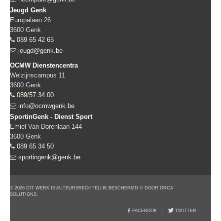
Jeugd Genk
Europalaan 26
3600
Genk
089 65 42 65
jeugd@genk.be
OCMW Dienstencentra
Welzijnscampus 11
3600
Genk
089/57.34.00
info@ocmwgenk.be
SportinGenk - Dienst Sport
Emiel Van Dorenlaan 144
3600
Genk
089 65 34 50
sportingenk@genk.be
© 2026 DIT WERK IS AUTEURSRECHTELIJK BESCHERMD © DOOR ORCA
SOLUTIONS.
FACEBOOK
TWITTER