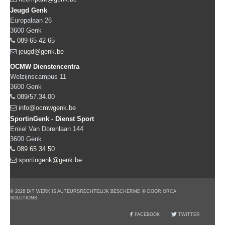
Jeugd Genk
Europalaan 26
3600
Genk
089 65 42 65
jeugd@genk.be
OCMW Dienstencentra
Welzijnscampus 11
3600
Genk
089/57.34.00
info@ocmwgenk.be
SportinGenk - Dienst Sport
Emiel Van Dorenlaan 144
3600
Genk
089 65 34 50
sportingenk@genk.be
© 2026 DIT WERK IS AUTEURSRECHTELIJK BESCHERMD © DOOR ORCA
SOLUTIONS.
FACEBOOK
TWITTER