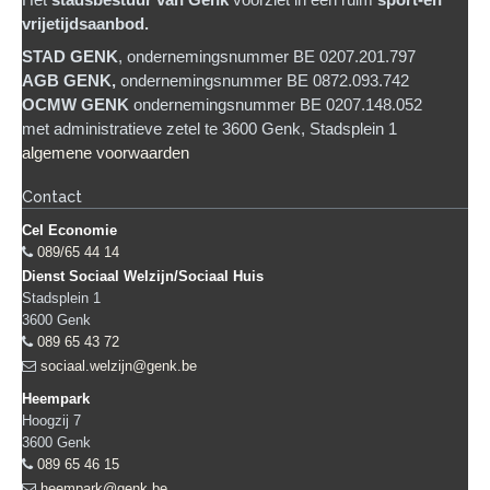
Het
stadsb
estuur van Genk
voorziet in een ruim
sport-en
vrijetijdsaanbod.
STAD GENK
, ondernemingsnummer BE 0207.201.797
AGB GENK,
ondernemingsnummer BE 0872.093.742
OCMW GENK
ondernemingsnummer BE 0207.148.052
met administratieve zetel te 3600 Genk, Stadsplein 1
algemene voorwaarden
Contact
Cel Economie
089/65 44 14
Dienst Sociaal Welzijn/Sociaal Huis
Stadsplein 1
3600
Genk
089 65 43 72
sociaal.welzijn@genk.be
Heempark
Hoogzij 7
3600
Genk
089 65 46 15
heempark@genk.be