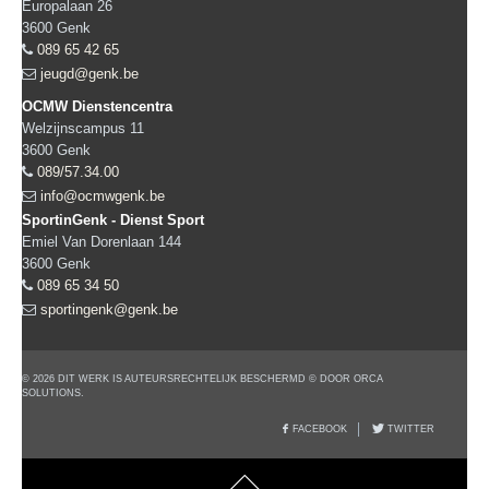
Europalaan 26
3600
Genk
089 65 42 65
jeugd@genk.be
OCMW Dienstencentra
Welzijnscampus 11
3600
Genk
089/57.34.00
info@ocmwgenk.be
SportinGenk - Dienst Sport
Emiel Van Dorenlaan 144
3600
Genk
089 65 34 50
sportingenk@genk.be
© 2026 DIT WERK IS AUTEURSRECHTELIJK BESCHERMD © DOOR ORCA
SOLUTIONS.
FACEBOOK
TWITTER