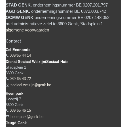
STAD GENK
, ondernemingsnummer BE 0207.201.797
AGB GENK,
ondernemingsnummer BE 0872.093.742
OCMW GENK
ondernemingsnummer BE 0207.148.052
met administratieve zetel te 3600 Genk, Stadsplein 1
algemene voorwaarden
Contact
Cel Economie
089/65 44 14
Dienst Sociaal Welzijn/Sociaal Huis
Stadsplein 1
3600
Genk
089 65 43 72
sociaal.welzijn@genk.be
Heempark
Hoogzij 7
3600
Genk
089 65 46 15
heempark@genk.be
Jeugd Genk