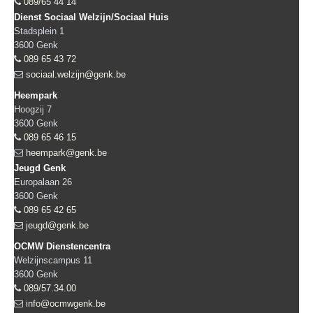
089/65 44 14
Dienst Sociaal Welzijn/Sociaal Huis
Stadsplein 1
3600
Genk
089 65 43 72
sociaal.welzijn@genk.be
Heempark
Hoogzij 7
3600
Genk
089 65 46 15
heempark@genk.be
Jeugd Genk
Europalaan 26
3600
Genk
089 65 42 65
jeugd@genk.be
OCMW Dienstencentra
Welzijnscampus 11
3600
Genk
089/57.34.00
info@ocmwgenk.be