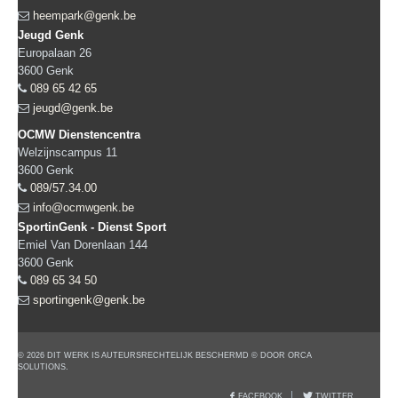
heempark@genk.be
Jeugd Genk
Europalaan 26
3600
Genk
089 65 42 65
jeugd@genk.be
OCMW Dienstencentra
Welzijnscampus 11
3600
Genk
089/57.34.00
info@ocmwgenk.be
SportinGenk - Dienst Sport
Emiel Van Dorenlaan 144
3600
Genk
089 65 34 50
sportingenk@genk.be
© 2026 DIT WERK IS AUTEURSRECHTELIJK BESCHERMD © DOOR ORCA
SOLUTIONS.
FACEBOOK
TWITTER