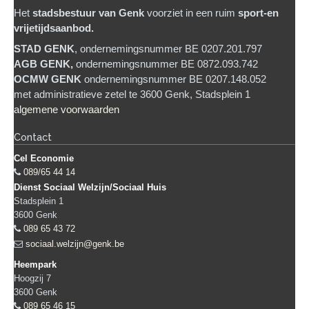
Het
stadsb
estuur van Genk
voorziet in een ruim
sport-en
vrijetijdsaanbod.
STAD GENK
, ondernemingsnummer BE 0207.201.797
AGB GENK,
ondernemingsnummer BE 0872.093.742
OCMW GENK
ondernemingsnummer BE 0207.148.052
met administratieve zetel te 3600 Genk, Stadsplein 1
algemene voorwaarden
Contact
Cel Economie
089/65 44 14
Dienst Sociaal Welzijn/Sociaal Huis
Stadsplein 1
3600
Genk
089 65 43 72
sociaal.welzijn@genk.be
Heempark
Hoogzij 7
3600
Genk
089 65 46 15