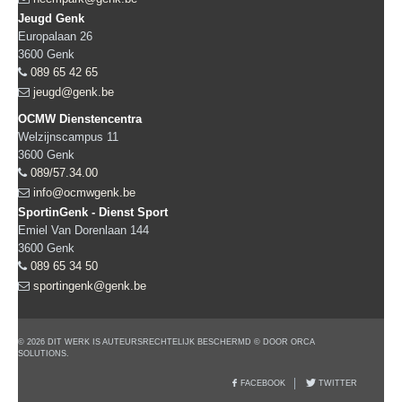
Jeugd Genk
Europalaan 26
3600
Genk
089 65 42 65
jeugd@genk.be
OCMW Dienstencentra
Welzijnscampus 11
3600
Genk
089/57.34.00
info@ocmwgenk.be
SportinGenk - Dienst Sport
Emiel Van Dorenlaan 144
3600
Genk
089 65 34 50
sportingenk@genk.be
© 2026 DIT WERK IS AUTEURSRECHTELIJK BESCHERMD © DOOR ORCA
SOLUTIONS.
FACEBOOK
TWITTER