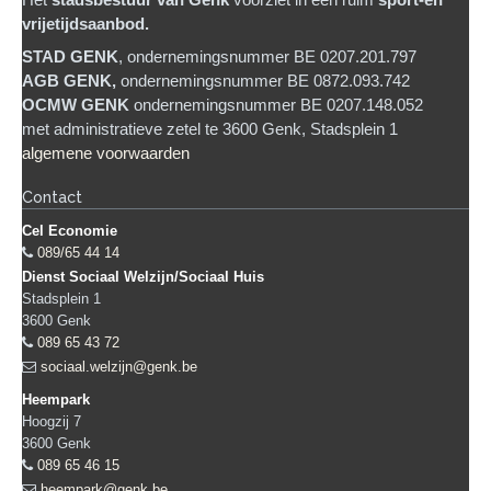
Het
stadsb
estuur van Genk
voorziet in een ruim
sport-en
vrijetijdsaanbod.
STAD GENK
, ondernemingsnummer BE 0207.201.797
AGB GENK,
ondernemingsnummer BE 0872.093.742
OCMW GENK
ondernemingsnummer BE 0207.148.052
met administratieve zetel te 3600 Genk, Stadsplein 1
algemene voorwaarden
Contact
Cel Economie
089/65 44 14
Dienst Sociaal Welzijn/Sociaal Huis
Stadsplein 1
3600
Genk
089 65 43 72
sociaal.welzijn@genk.be
Heempark
Hoogzij 7
3600
Genk
089 65 46 15
heempark@genk.be