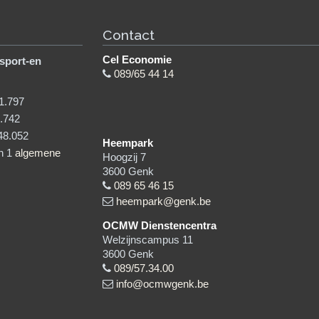
Contact
Cel Economie
sport-en
089/65 44 14
1.797
.742
48.052
Heempark
in 1
algemene
Hoogzij 7
3600
Genk
089 65 46 15
heempark@genk.be
OCMW Dienstencentra
Welzijnscampus 11
3600
Genk
089/57.34.00
info@ocmwgenk.be