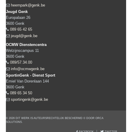
heempark@genk.be
Jeugd Genk
Europalaan 26
3600
Genk
089 65 42 65
jeugd@genk.be
OCMW Dienstencentra
Welzijnscampus 11
3600
Genk
089/57.34.00
info@ocmwgenk.be
SportinGenk - Dienst Sport
Emiel Van Dorenlaan 144
3600
Genk
089 65 34 50
sportingenk@genk.be
© 2026 DIT WERK IS AUTEURSRECHTELIJK BESCHERMD © DOOR ORCA
SOLUTIONS.
FACEBOOK
TWITTER