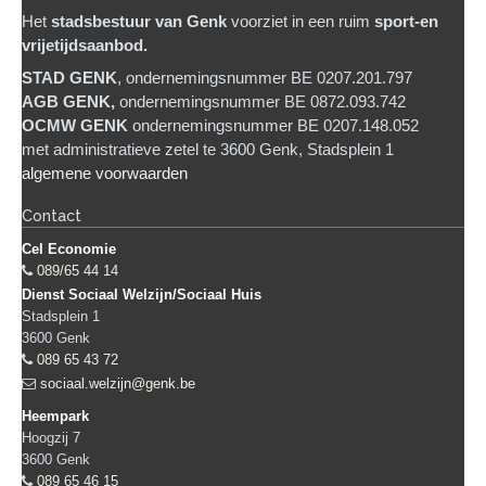
Het
stadsb
estuur van Genk
voorziet in een ruim
sport-en
vrijetijdsaanbod.
STAD GENK
, ondernemingsnummer BE 0207.201.797
AGB GENK,
ondernemingsnummer BE 0872.093.742
OCMW GENK
ondernemingsnummer BE 0207.148.052
met administratieve zetel te 3600 Genk, Stadsplein 1
algemene voorwaarden
Contact
Cel Economie
089/65 44 14
Dienst Sociaal Welzijn/Sociaal Huis
Stadsplein 1
3600
Genk
089 65 43 72
sociaal.welzijn@genk.be
Heempark
Hoogzij 7
3600
Genk
089 65 46 15