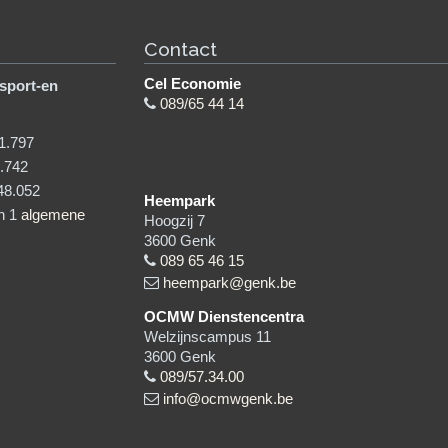
Contact
Cel Economie
sport-en
089/65 44 14
1.797
.742
48.052
Heempark
in 1
algemene
Hoogzij 7
3600
Genk
089 65 46 15
heempark@genk.be
OCMW Dienstencentra
Welzijnscampus 11
3600
Genk
089/57.34.00
info@ocmwgenk.be