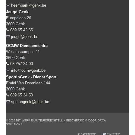
heempark@genk.be
Jeugd Genk
Europalaan 26
3600
Genk
089 65 42 65
jeugd@genk.be
OCMW Dienstencentra
Welzijnscampus 11
3600
Genk
089/57.34.00
info@ocmwgenk.be
SportinGenk - Dienst Sport
Emiel Van Dorenlaan 144
3600
Genk
089 65 34 50
sportingenk@genk.be
© 2026 DIT WERK IS AUTEURSRECHTELIJK BESCHERMD © DOOR ORCA
SOLUTIONS.
FACEBOOK
TWITTER