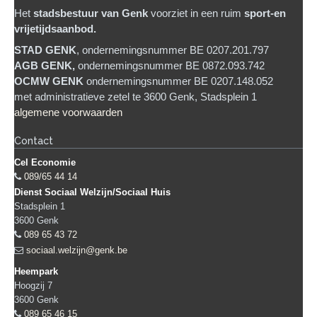
Het
stadsb
estuur van Genk
voorziet in een ruim
sport-en
vrijetijdsaanbod.
STAD GENK
, ondernemingsnummer BE 0207.201.797
AGB GENK,
ondernemingsnummer BE 0872.093.742
OCMW GENK
ondernemingsnummer BE 0207.148.052
met administratieve zetel te 3600 Genk, Stadsplein 1
algemene voorwaarden
Contact
Cel Economie
089/65 44 14
Dienst Sociaal Welzijn/Sociaal Huis
Stadsplein 1
3600
Genk
089 65 43 72
sociaal.welzijn@genk.be
Heempark
Hoogzij 7
3600
Genk
089 65 46 15