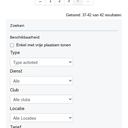
←
1
2
3
4
→
Wachtlijst
Je kan je wel inschrijven op de wachtlijst.
Getoond: 37-42 van 42 resultaten.
Zoeken
Beschikbaarheid
Enkel met vrije plaatsen tonen
Type
Dienst
Club
Locatie
Tarief