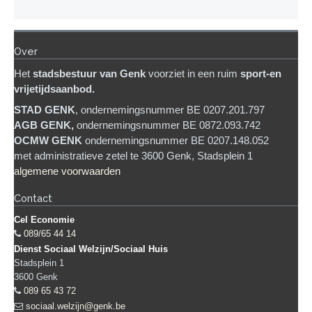
Over
Het
stadsb
estuur van Genk
voorziet in een ruim
sport-en
vrijetijdsaanbod.
STAD GENK
, ondernemingsnummer BE 0207.201.797
AGB GENK,
ondernemingsnummer BE 0872.093.742
OCMW GENK
ondernemingsnummer BE 0207.148.052
met administratieve zetel te 3600 Genk, Stadsplein 1
algemene voorwaarden
Contact
Cel Economie
089/65 44 14
Dienst Sociaal Welzijn/Sociaal Huis
Stadsplein 1
3600
Genk
089 65 43 72
sociaal.welzijn@genk.be