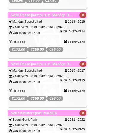
€55,00
€85,00
€27,50
Spijtig, deze activiteit kan je niet meer
SportinGenk Park
S218 Paardijkamp i.s.m. Manège B...
0
boeken.
Manège Bosscherhof
2018 - 2019
Wachtlijst
Je kan je wel inschrijven op de wachtlijst.
24/08/2026, 25/08/2026, 26/08/2026, ...
26_SKZOW914
Van 10:00 tot 15:00
Hele dag
SportinGenk
€172,00
€256,00
€86,00
Spijtig, deze activiteit kan je niet meer
Manège Bosscherhof
S219 Paardijkamp i.s.m. Manège B...
0
boeken.
Manège Bosscherhof
2015 - 2017
Wachtlijst
Je kan je wel inschrijven op de wachtlijst.
24/08/2026, 25/08/2026, 26/08/2026, ...
26_SKZOW915
Van 10:00 tot 15:00
Hele dag
SportinGenk
€172,00
€256,00
€86,00
Spijtig, deze activiteit kan je niet meer
Manège Bosscherhof
S207 Kleutersport: MUZIEK
0
boeken.
SportinGenk Park
2021 - 2022
Wachtlijst
Je kan je wel inschrijven op de wachtlijst.
24/08/2026, 25/08/2026, 26/08/2026, ...
26_SKZOW903
Van 10:00 tot 15:00