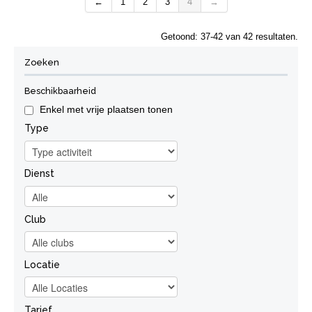
←
1
2
3
4
→
Wachtlijst
Je kan je wel inschrijven op de wachtlijst.
Getoond: 37-42 van 42 resultaten.
Zoeken
Beschikbaarheid
Enkel met vrije plaatsen tonen
Type
Dienst
Club
Locatie
Tarief