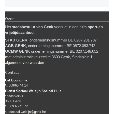
Over
Het
stadsb
estuur van Genk
voorziet in een ruim
sport-en
vrijetijdsaanbod.
STAD GENK
, ondernemingsnummer BE 0207.201.797
AGB GENK,
ondernemingsnummer BE 0872.093.742
OCMW GENK
ondernemingsnummer BE 0207.148.052
met administratieve zetel te 3600 Genk, Stadsplein 1
algemene voorwaarden
Contact
Cel Economie
089/65 44 14
Dienst Sociaal Welzijn/Sociaal Huis
Stadsplein 1
3600
Genk
089 65 43 72
sociaal.welzijn@genk.be