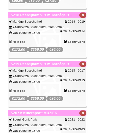
€55,00
€85,00
€27,50
Spijtig, deze activiteit kan je niet meer
SportinGenk Park
S218 Paardijkamp i.s.m. Manège B...
0
boeken.
Manège Bosscherhof
2018 - 2019
Wachtlijst
Je kan je wel inschrijven op de wachtlijst.
24/08/2026, 25/08/2026, 26/08/2026, ...
26_SKZOW914
Van 10:00 tot 15:00
Hele dag
SportinGenk
€172,00
€256,00
€86,00
Spijtig, deze activiteit kan je niet meer
Manège Bosscherhof
S219 Paardijkamp i.s.m. Manège B...
0
boeken.
Manège Bosscherhof
2015 - 2017
Wachtlijst
Je kan je wel inschrijven op de wachtlijst.
24/08/2026, 25/08/2026, 26/08/2026, ...
26_SKZOW915
Van 10:00 tot 15:00
Hele dag
SportinGenk
€172,00
€256,00
€86,00
Spijtig, deze activiteit kan je niet meer
Manège Bosscherhof
S207 Kleutersport: MUZIEK
0
boeken.
SportinGenk Park
2021 - 2022
Wachtlijst
Je kan je wel inschrijven op de wachtlijst.
24/08/2026, 25/08/2026, 26/08/2026, ...
26_SKZOW903
Van 10:00 tot 15:00