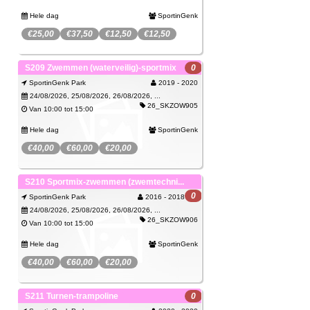
Hele dag
SportinGenk
€25,00
€37,50
€12,50
€12,50
Kids Fun kinderopvang wordt voorzien voor wie zich
S209 Zwemmen (waterveilig)-sportmix
0
inschrijft voor de sportkampen.
SportinGenk Park
2019 - 2020
Openingsuren: 's morgens van 7.30 tot 10.00 uur en
24/08/2026, 25/08/2026, 26/08/2026, ...
namiddag van 15.00 tot 18.00 uur.
26_SKZOW905
Van 10:00 tot 15:00
Inschrijven
Hele dag
SportinGenk
€40,00
€60,00
€20,00
Spijtig, deze activiteit kan je niet meer
SportinGenk Park
S210 Sportmix-zwemmen (zwemtechni...
boeken.
0
SportinGenk Park
2016 - 2018
Wachtlijst
Je kan je wel inschrijven op de wachtlijst.
24/08/2026, 25/08/2026, 26/08/2026, ...
26_SKZOW906
Van 10:00 tot 15:00
Hele dag
SportinGenk
€40,00
€60,00
€20,00
Spijtig, deze activiteit kan je niet meer
SportinGenk Park
S211 Turnen-trampoline
0
boeken.