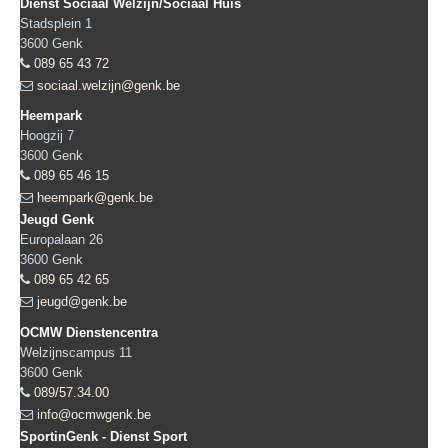
Dienst Sociaal Welzijn/Sociaal Huis
Stadsplein 1
3600
Genk
089 65 43 72
sociaal.welzijn@genk.be
Heempark
Hoogzij 7
3600
Genk
089 65 46 15
heempark@genk.be
Jeugd Genk
Europalaan 26
3600
Genk
089 65 42 65
jeugd@genk.be
OCMW Dienstencentra
Welzijnscampus 11
3600
Genk
089/57.34.00
info@ocmwgenk.be
SportinGenk - Dienst Sport