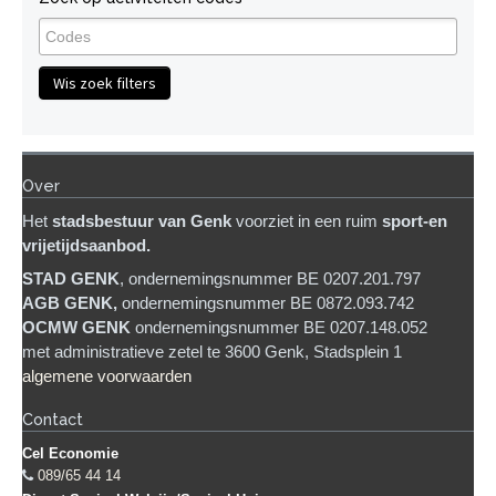
Wis zoek filters
Over
Het
stadsb
estuur van Genk
voorziet in een ruim
sport-en
vrijetijdsaanbod.
STAD GENK
, ondernemingsnummer BE 0207.201.797
AGB GENK,
ondernemingsnummer BE 0872.093.742
OCMW GENK
ondernemingsnummer BE 0207.148.052
met administratieve zetel te 3600 Genk, Stadsplein 1
algemene voorwaarden
Contact
Cel Economie
089/65 44 14