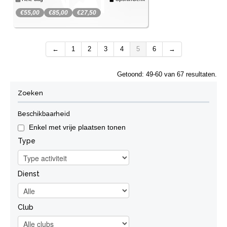
€55,00
€85,00
€27,50
Spijtig, deze activiteit kan je niet meer
SportinGenk Park
boeken.
←
1
2
3
4
5
6
→
Wachtlijst
Je kan je wel inschrijven op de wachtlijst.
Getoond: 49-60 van 67 resultaten.
Zoeken
Beschikbaarheid
Enkel met vrije plaatsen tonen
Type
Dienst
Club