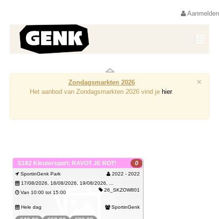
Aanmelden
×
Zondagsmarkten 2026
Het aanbod van Zondagsmarkten 2026 vind je
hier
.
S182 Kleutersport: RAVOT JE ROT!
0
SportinGenk Park
2022 - 2022
17/08/2026, 18/08/2026, 19/08/2026, ...
26_SKZOW801
Van 10:00 tot 15:00
Hele dag
SportinGenk