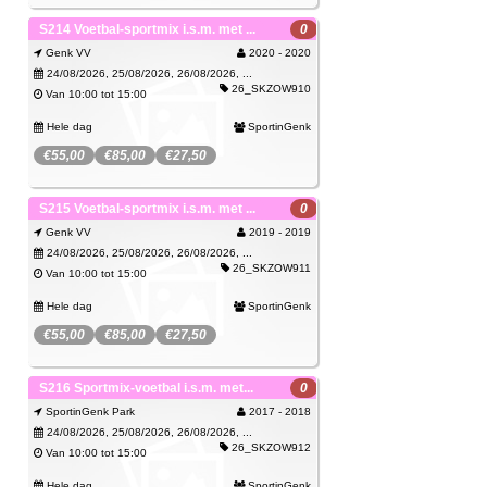
Spijtig, deze activiteit kan je niet meer
SportinGenk Park
S214 Voetbal-sportmix i.s.m. met ...
0
boeken.
Genk VV
2020 - 2020
Wachtlijst
Je kan je wel inschrijven op de wachtlijst.
24/08/2026, 25/08/2026, 26/08/2026, ...
26_SKZOW910
Van 10:00 tot 15:00
Hele dag
SportinGenk
€55,00
€85,00
€27,50
Spijtig, deze activiteit kan je niet meer
Genker VV
S215 Voetbal-sportmix i.s.m. met ...
0
boeken.
Genk VV
2019 - 2019
Wachtlijst
Je kan je wel inschrijven op de wachtlijst.
24/08/2026, 25/08/2026, 26/08/2026, ...
26_SKZOW911
Van 10:00 tot 15:00
Hele dag
SportinGenk
€55,00
€85,00
€27,50
Spijtig, deze activiteit kan je niet meer
Genker VV
S216 Sportmix-voetbal i.s.m. met...
0
boeken.
SportinGenk Park
2017 - 2018
Wachtlijst
Je kan je wel inschrijven op de wachtlijst.
24/08/2026, 25/08/2026, 26/08/2026, ...
26_SKZOW912
Van 10:00 tot 15:00
Hele dag
SportinGenk