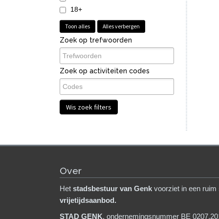
18+
Toon alles
Alles verbergen
Zoek op trefwoorden
Zoek op activiteiten codes
Wis zoek filters
Over
Het
stadsb
estuur van Genk
voorziet in een ruim
vrijetijdsaanbod.
STAD GENK
, ondernemingsnummer BE 0207.20