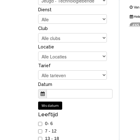
Van 
Dienst
Hel
€65
Club
In dit
spelon
Spij
videos
Locatie
mee
creati
Je k
speele
praktis
wach
Tarief
...
Lees 
Datum
Wis datum
Leeftijd
0- 6
7 - 12
13 - 18