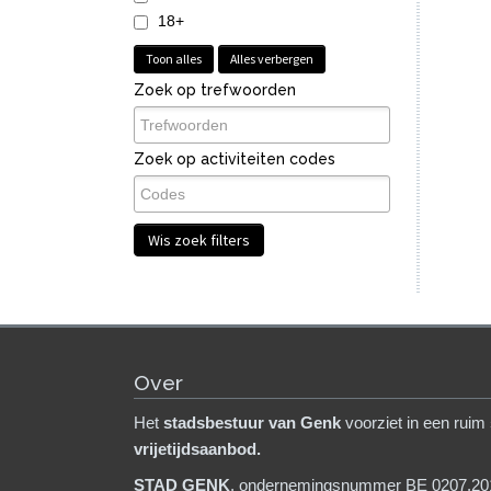
18+
Toon alles
Alles verbergen
Zoek op trefwoorden
Zoek op activiteiten codes
Wis zoek filters
Over
Het
stadsb
estuur van Genk
voorziet in een ruim
vrijetijdsaanbod.
STAD GENK
, ondernemingsnummer BE 0207.20