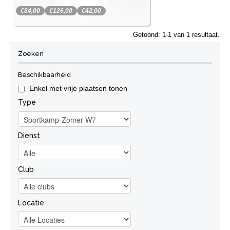
€84,00
€126,00
€42,00
SportinGenk Park
Getoond: 1-1 van 1 resultaat.
Inschrijven
Zoeken
Beschikbaarheid
Enkel met vrije plaatsen tonen
Type
Dienst
Club
Locatie