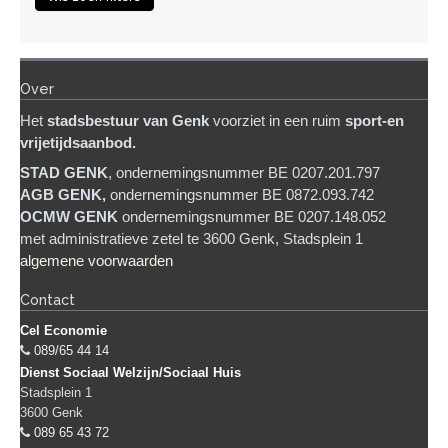
Over
Het
stadsb
estuur van Genk
voorziet in een ruim
sport-en
vrijetijdsaanbod.
STAD GENK
, ondernemingsnummer BE 0207.201.797
AGB GENK,
ondernemingsnummer BE 0872.093.742
OCMW GENK
ondernemingsnummer BE 0207.148.052
met administratieve zetel te 3600 Genk, Stadsplein 1
algemene voorwaarden
Contact
Cel Economie
089/65 44 14
Dienst Sociaal Welzijn/Sociaal Huis
Stadsplein 1
3600
Genk
089 65 43 72