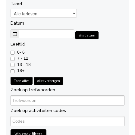
Tarief
Datum
Wis datum
Leeftijd
0- 6
7 - 12
13 - 18
18+
Toon alles
Alles verbergen
Zoek op trefwoorden
Zoek op activiteiten codes
Wis zoek filters