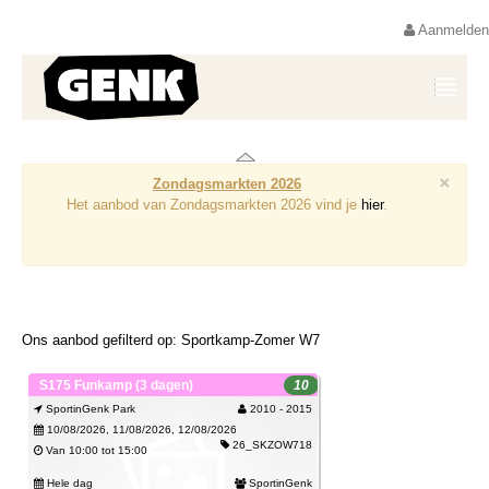
Aanmelden
×
Zondagsmarkten 2026
Het aanbod van Zondagsmarkten 2026 vind je
hier
.
Ons aanbod gefilterd op: Sportkamp-Zomer W7
S175 Funkamp (3 dagen)
10
SportinGenk Park
2010 - 2015
10/08/2026, 11/08/2026, 12/08/2026
26_SKZOW718
Van 10:00 tot 15:00
Hele dag
SportinGenk